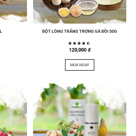
L
BỘT LÒNG TRẮNG TRỨNG GÀ ĐỒI 50G
120,000 đ
(225)
MUA NGAY