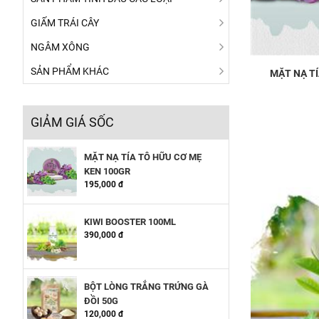
GIẤM TRÁI CÂY
NGÂM XÔNG
SẢN PHẨM KHÁC
MẶT NẠ T
GIẢM GIÁ SỐC
MẶT NẠ TÍA TÔ HỮU CƠ MẸ
KEN 100GR
195,000 đ
KIWI BOOSTER 100ML
390,000 đ
BỘT LÒNG TRẮNG TRỨNG GÀ
ĐỒI 50G
120,000 đ