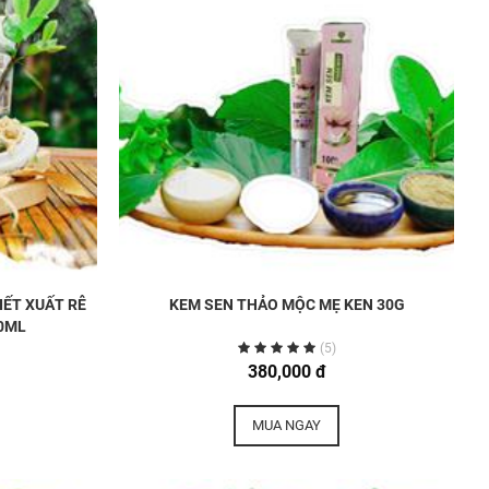
IẾT XUẤT RỄ
KEM SEN THẢO MỘC MẸ KEN 30G
0ML
(5)
380,000 đ
MUA NGAY