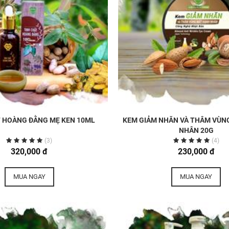
T HOÀNG ĐẰNG MẸ KEN 10ML
KEM GIẢM NHĂN VÀ THÂM VÙN
NHÂN 20G
(3)
(4)
320,000 đ
230,000 đ
MUA NGAY
MUA NGAY