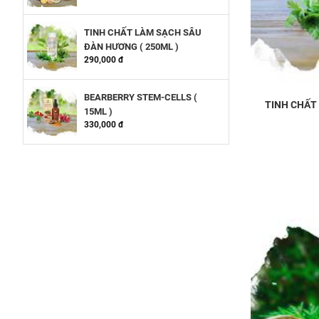
TINH CHẤT LÀM SẠCH SÂU
ĐÀN HƯƠNG ( 250ML )
290,000 đ
BEARBERRY STEM-CELLS (
TINH CHẤT
15ML )
330,000 đ