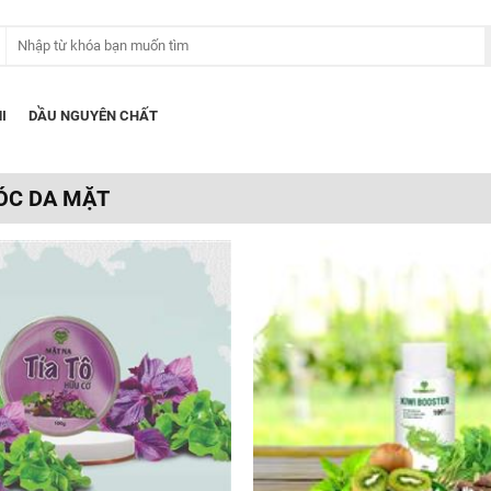
I
DẦU NGUYÊN CHẤT
ÓC DA MẶT