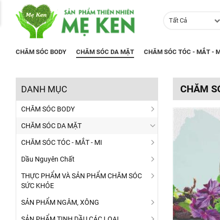
Tất Cả
CHĂM SÓC BODY
CHĂM SÓC DA MẶT
CHĂM SÓC TÓC - MẮT - M
CHĂM S
DANH MỤC
CHĂM SÓC BODY
CHĂM SÓC DA MẶT
CHĂM SÓC TÓC - MẮT - MI
Dầu Nguyên Chất
THỰC PHẨM VÀ SẢN PHẨM CHĂM SÓC
SỨC KHỎE
SẢN PHẨM NGÂM, XÔNG
SẢN PHẨM TINH DẦU CÁC LOẠI