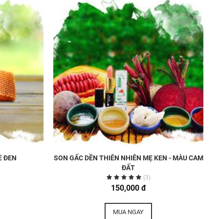
È ĐEN
SON GẤC DỀN THIÊN NHIÊN MẸ KEN - MÀU CAM
ĐẤT
(3)
150,000 đ
MUA NGAY