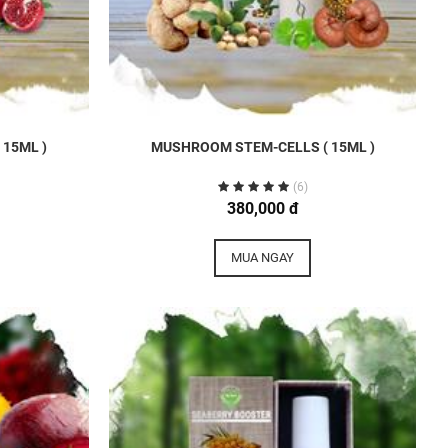
 15ML )
MUSHROOM STEM-CELLS ( 15ML )
(6)
380,000 đ
MUA NGAY