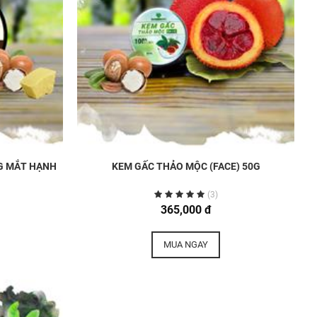
G MẮT HẠNH
KEM GẤC THẢO MỘC (FACE) 50G
(3)
365,000 đ
MUA NGAY