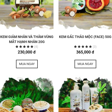
KEM GIẢM NHĂN VÀ THÂM VÙNG
KEM GẤC THẢO MỘC (FACE) 50G
MẮT HẠNH NHÂN 20G
(4)
(3)
230,000 đ
365,000 đ
MUA NGAY
MUA NGAY