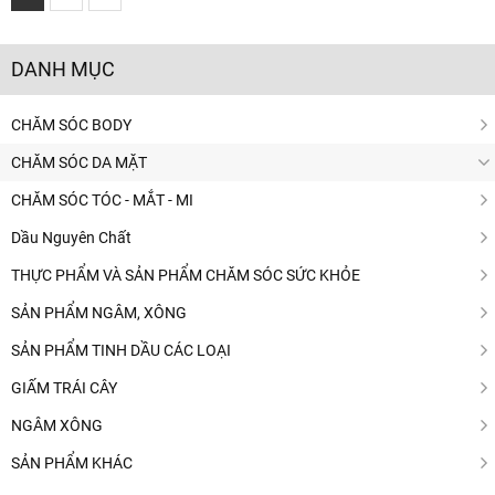
DANH MỤC
CHĂM SÓC BODY
CHĂM SÓC DA MẶT
CHĂM SÓC TÓC - MẮT - MI
Dầu Nguyên Chất
THỰC PHẨM VÀ SẢN PHẨM CHĂM SÓC SỨC KHỎE
SẢN PHẨM NGÂM, XÔNG
SẢN PHẨM TINH DẦU CÁC LOẠI
GIẤM TRÁI CÂY
NGÂM XÔNG
SẢN PHẨM KHÁC