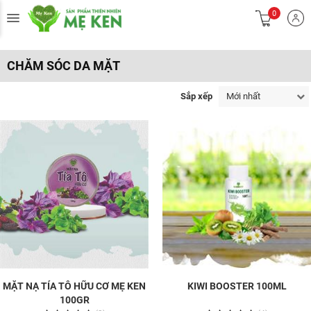
0
CHĂM SÓC DA MẶT
Sắp xếp
Mới nhất
MẶT NẠ TÍA TÔ HỮU CƠ MẸ KEN
KIWI BOOSTER 100ML
100GR