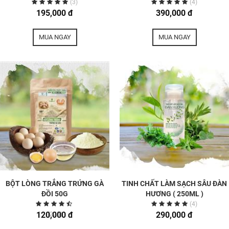
(3)
(4)
195,000 đ
390,000 đ
MUA NGAY
MUA NGAY
BỘT LÒNG TRẮNG TRỨNG GÀ
TINH CHẤT LÀM SẠCH SÂU ĐÀN
ĐỒI 50G
HƯƠNG ( 250ML )
(4)
120,000 đ
290,000 đ
(225)