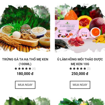
TRỨNG GÀ TA HẠ THỔ MẸ KEN
Ủ LÀM HỒNG MÔI THẢO DƯỢC
(100ML)
MẸ KEN 10G
(4)
(3)
180,000 đ
250,000 đ
MUA NGAY
MUA NGAY