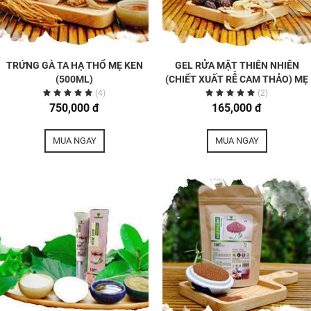
TRỨNG GÀ TA HẠ THỔ MẸ KEN
GEL RỬA MẶT THIÊN NHIÊN
(500ML)
(CHIẾT XUẤT RỄ CAM THẢO) MẸ
KEN 100ML
(4)
(2)
750,000 đ
165,000 đ
MUA NGAY
MUA NGAY