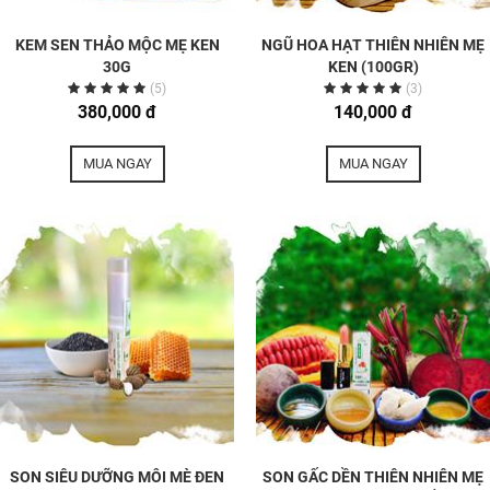
KEM SEN THẢO MỘC MẸ KEN
NGŨ HOA HẠT THIÊN NHIÊN MẸ
30G
KEN (100GR)
(5)
(3)
380,000 đ
140,000 đ
MUA NGAY
MUA NGAY
SON SIÊU DƯỠNG MÔI MÈ ĐEN
SON GẤC DỀN THIÊN NHIÊN MẸ