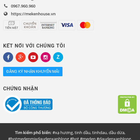
0967.960.960
https://mekenhouse.vn
KẾT NỐI VỚI CHÚNG TÔI
ĐĂNG KÝ NHẬN KHUYẾN MÃI
CHỨNG NHẬN
Tìm kiếm phổ biến:
#xạ hương
,
tinh dầu
,
tinhdau
,
dầu dừa
,
#botmedenmixdaudenxanhlong #bot #meden #daudenxanhlong
,