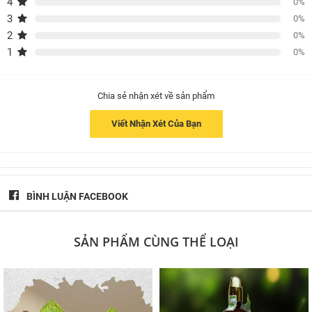
4
0%
3
0%
18 tháng kể từ ngày sản xuất.
2
0%
1
0%
Chia sẻ nhận xét về sản phẩm
Viết Nhận Xét Của Bạn
BÌNH LUẬN FACEBOOK
SẢN PHẨM CÙNG THỂ LOẠI