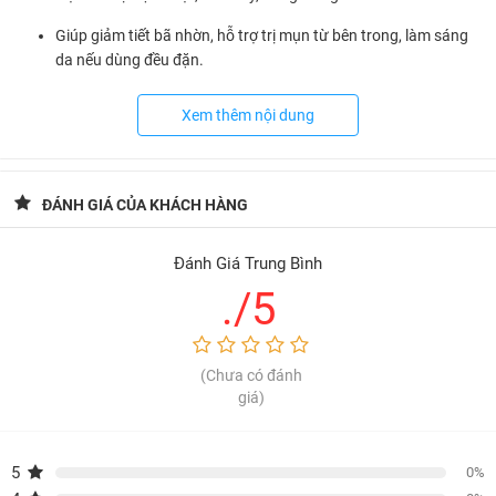
Giúp giảm tiết bã nhờn, hỗ trợ trị mụn từ bên trong, làm sáng
da nếu dùng đều đặn.
Chống oxy hóa, giúp nâng cao sức đề kháng, kháng khuẩn và
Xem thêm nội dung
kháng viêm tự nhiên.
Hỗ trợ điều hòa tiêu hóa, giảm táo bón, đầy hơi, hỗ trợ hệ tiêu
hóa khỏe mạnh.
ĐÁNH GIÁ CỦA KHÁCH HÀNG
Điều trị bệnh trĩ, viêm đường tiết niệu, các bệnh lý liên quan đến
đường ruột và hậu môn.
Đánh Giá Trung Bình
./5
Hướng dẫn sử dụng:
Ăn trực tiếp từ 10 đến 30 viên mỗi ngày.
(Chưa có đánh
Bảo quản:
giá)
Nơi khô ráo, thoáng mát, tránh ẩm và tránh ánh nắng chiếu
trực tiếp vào sản phẩm.
5
0%
Hạn sử dụng: