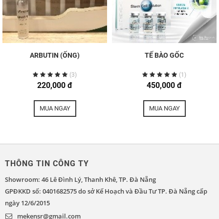
ARBUTIN (ỐNG)
TẾ BÀO GỐC
(3)
(1)
220,000 đ
450,000 đ
MUA NGAY
MUA NGAY
THÔNG TIN CÔNG TY
Showroom: 46 Lê Đình Lý, Thanh Khê, TP. Đà Nẵng
GPĐKKD số: 0401682575 do sở Kế Hoạch và Đầu Tư TP. Đà Nẵng cấp
ngày 12/6/2015
mekensr@gmail.com