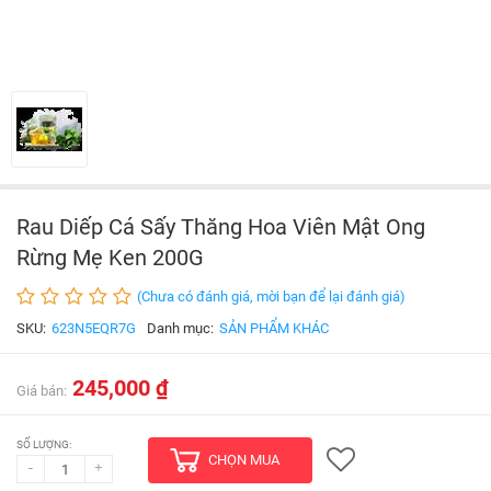
Rau Diếp Cá Sấy Thăng Hoa Viên Mật Ong
Rừng Mẹ Ken 200G
(Chưa có đánh giá, mời bạn để lại đánh giá)
SKU:
623N5EQR7G
Danh mục:
SẢN PHẨM KHÁC
245,000 ₫
Giá bán:
SỐ LƯỢNG:
CHỌN MUA
-
+