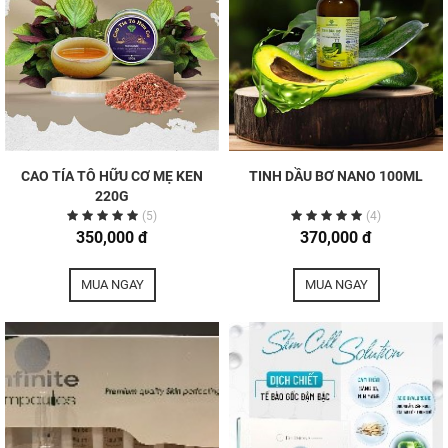
CAO TÍA TÔ HỮU CƠ MẸ KEN
TINH DẦU BƠ NANO 100ML
220G
(5)
(4)
350,000 đ
370,000 đ
MUA NGAY
MUA NGAY