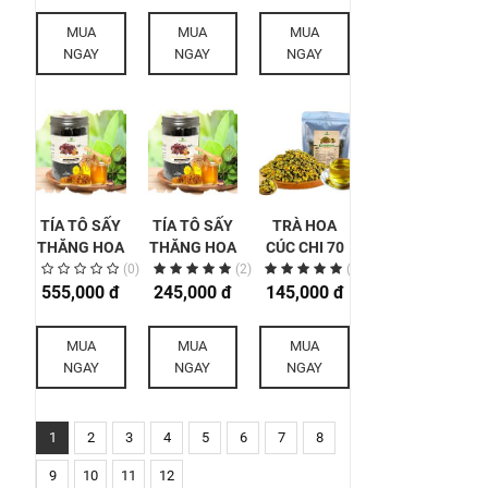
500GR
XOĂN)
500GR
MUA
MUA
MUA
500GR
NGAY
NGAY
NGAY
TÍA TÔ SẤY
TÍA TÔ SẤY
TRÀ HOA
THĂNG HOA
THĂNG HOA
CÚC CHI 70
VIÊN MẬT
VIÊN MẬT
GR
(0)
(2)
(2)
ONG RỪNG
555,000 đ
ONG RỪNG
245,000 đ
145,000 đ
500GR
200GR
MUA
MUA
MUA
NGAY
NGAY
NGAY
1
2
3
4
5
6
7
8
9
10
11
12