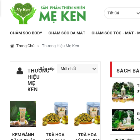
Tất Cả
CHĂM SÓC BODY
CHĂM SÓC DA MẶT
CHĂM SÓC TÓC - MẮT - M
Trang Chủ
Thương Hiệu Mẹ Ken
Sắp xếp
Mới nhất
THƯƠNG
SÁCH BÁ
HIỆU
MẸ
T
KEN
3
D
1
KEM ĐÁNH
TRÀ HOA
TRÀ HOA