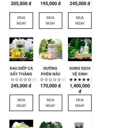
205,000 đ
LÒNG HỮU
195,000 đ
MẬT ONG
ONG RỪNG
245,000 đ
CƠ 500G
RỪNG MẸ
MẸ KEN
KEN 200G
200G
MUA
MUA
MUA
NGAY
NGAY
NGAY
RAU DIẾP CÁ
ĐƯỜNG
DUNG DỊCH
SẤY THĂNG
PHÈN NÂU
VỆ SINH
HOA VIÊN
MẸ KEN 1KG
THẢO DƯỢC
(0)
(0)
(2)
245,000 đ
MẬT ONG
170,000 đ
1,400,000
MẸ KEN 1
RỪNG MẸ
LÍT
đ
KEN 200G
MUA
MUA
MUA
NGAY
NGAY
NGAY