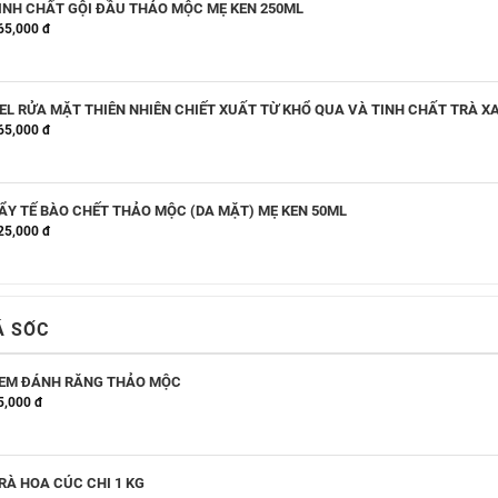
INH CHẤT GỘI ĐẦU THẢO MỘC MẸ KEN 250ML
65,000 đ
EL RỬA MẶT THIÊN NHIÊN CHIẾT XUẤT TỪ KHỔ QUA VÀ TINH CHẤT TRÀ X
65,000 đ
ẨY TẾ BÀO CHẾT THẢO MỘC (DA MẶT) MẸ KEN 50ML
25,000 đ
Á SỐC
EM ĐÁNH RĂNG THẢO MỘC
5,000 đ
RÀ HOA CÚC CHI 1 KG