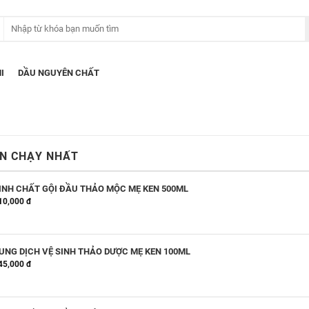
I
DẦU NGUYÊN CHẤT
N CHẠY NHẤT
INH CHẤT GỘI ĐẦU THẢO MỘC MẸ KEN 500ML
10,000 đ
UNG DỊCH VỆ SINH THẢO DƯỢC MẸ KEN 100ML
45,000 đ