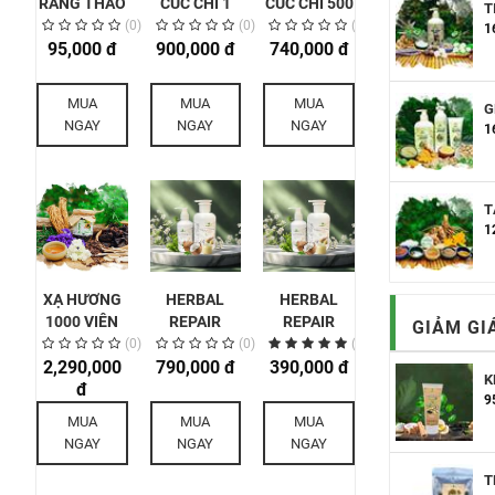
RĂNG THẢO
CÚC CHI 1
CÚC CHI 500
T
MỘC
KG
GR
(0)
(0)
(0)
1
95,000 đ
900,000 đ
740,000 đ
MUA
MUA
MUA
G
NGAY
NGAY
NGAY
1
T
1
XẠ HƯƠNG
HERBAL
HERBAL
1000 VIÊN
REPAIR
REPAIR
GIẢM GI
CREAM
CREAM
(0)
(0)
(1)
2,290,000
(KEM PHỤC
790,000 đ
(KEM PHỤC
390,000 đ
K
đ
HỒI THẢO
HỒI THẢO
9
MỘC) -
MỘC) -
MUA
MUA
MUA
500ML
200ML
NGAY
NGAY
NGAY
T